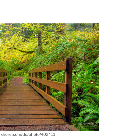
//pxhere.com/de/photo/402411