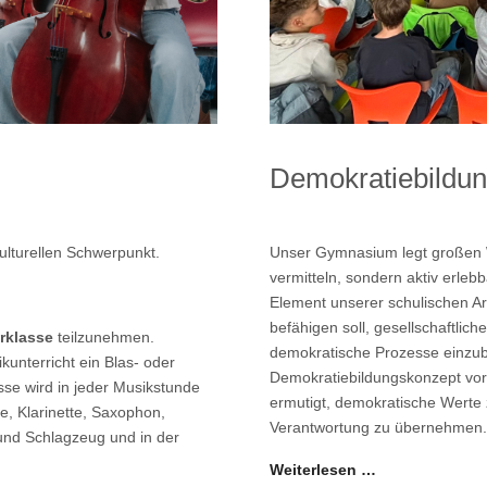
Demokratiebildu
lturellen Schwerpunkt.
Unser Gymnasium legt großen W
vermitteln, sondern aktiv erleb
Element unserer schulischen Ar
befähigen soll, gesellschaftlic
rklasse
teilzunehmen.
demokratische Prozesse einzub
unterricht ein Blas- oder
Demokratiebildungskonzept vors
sse wird in jeder Musikstunde
ermutigt, demokratische Werte 
e, Klarinette, Saxophon,
Verantwortung zu übernehmen.
nd Schlagzeug und in der
Weiterlesen …