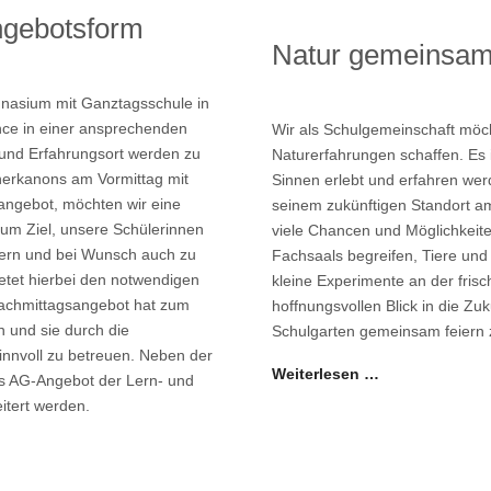
ngebotsform
Natur gemeinsam
nasium mit Ganztagsschule in
nce in einer ansprechenden
Wir als Schulgemeinschaft möch
und Erfahrungsort werden zu
Naturerfahrungen schaffen. Es i
herkanons am Vormittag mit
Sinnen erlebt und erfahren we
sangebot, möchten wir eine
seinem zukünftigen Standort am
zum Ziel, unsere Schülerinnen
viele Chancen und Möglichkei
ördern und bei Wunsch auch zu
Fachsaals begreifen, Tiere un
ietet hierbei den notwendigen
kleine Experimente an der fris
Nachmittagsangebot hat zum
hoffnungsvollen Blick in die Zu
n und sie durch die
Schulgarten gemeinsam feiern
innvoll zu betreuen. Neben der
Weiterlesen …
ges AG-Angebot der Lern- und
eitert werden.