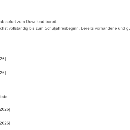
t ab sofort zum Download bereit.
lichst vollständig bis zum Schuljahresbeginn. Bereits vorhandene und g
026]
026]
iste
:
 2026]
 2026]